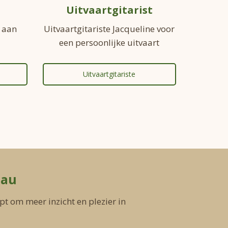
Uitvaartgitarist
 aan
Uitvaartgitariste Jacqueline voor
een persoonlijke uitvaart
Uitvaartgitariste
eau
lpt om meer inzicht en plezier in