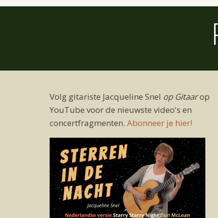
Volg gitariste Jacqueline Snel
op Gitaar
op
YouTube voor de nieuwste video's en
concertfragmenten.
Abonneer je hier!