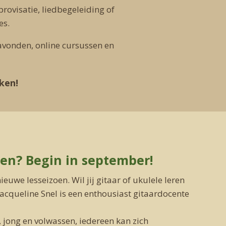
provisatie, liedbegeleiding of
es.
ravonden, online cursussen en
kken!
len? Begin in september!
euwe lesseizoen. Wil jij gitaar of ukulele leren
cqueline Snel is een enthousiast gitaardocente
 jong en volwassen, iedereen kan zich