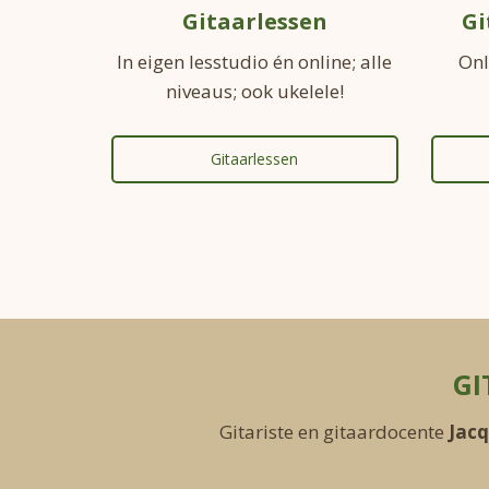
Gitaarlessen
Gi
In eigen lesstudio én online; alle
Onl
niveaus; ook ukelele!
Gitaarlessen
GI
Gitariste en gitaardocente
Jacq