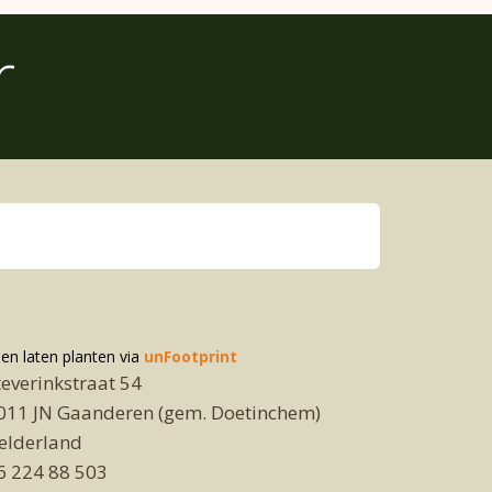
r
n laten planten via
unFootprint
teverinkstraat 54
011 JN Gaanderen (gem. Doetinchem)
elderland
6 224 88 503