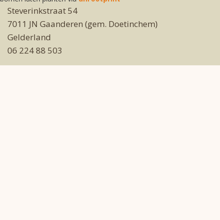
Steverinkstraat 54
7011 JN Gaanderen (gem. Doetinchem)
Gelderland
06 224 88 503